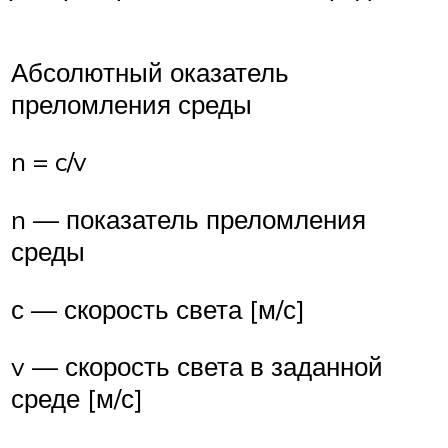
Абсолютный оказатель
преломления среды
n = c/v
n — показатель преломления
среды
с — скорость света [м/с]
v — скорость света в заданной
среде [м/с]