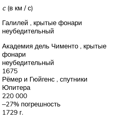
c
(в км / с)
Галилей , крытые фонари
неубедительный
Академия дель Чименто , крытые
фонари
неубедительный
1675
Рёмер и Гюйгенс , спутники
Юпитера
220 000
‒27% погрешность
1729 г.