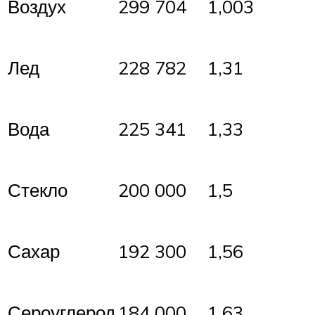
Воздух
299 704
1,003
Лед
228 782
1,31
Вода
225 341
1,33
Стекло
200 000
1,5
Сахар
192 300
1,56
Сероуглерод
184 000
1,63