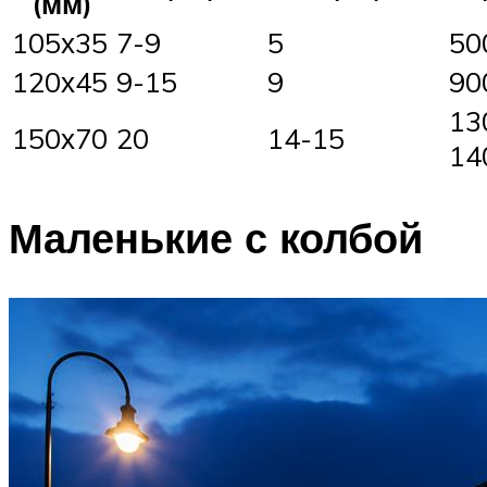
(мм)
105х35
7-9
5
50
120х45
9-15
9
90
13
150х70
20
14-15
14
Маленькие с колбой