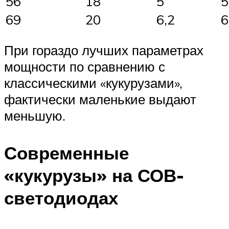
56
18
5
5
69
20
6,2
6
При гораздо лучших параметрах
мощности по сравнению с
классическими «кукурузами»,
фактически маленькие выдают
меньшую.
Современные
«кукурузы» на СОВ-
светодиодах