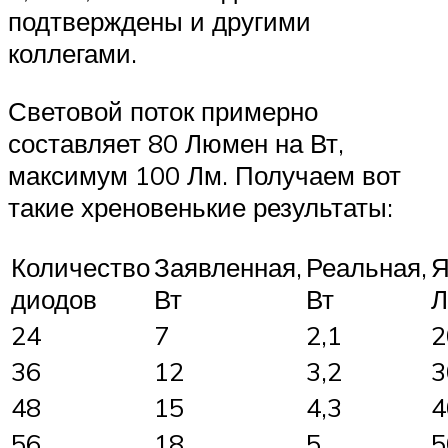
подтверждены и другими
коллегами.
Световой поток примерно
составляет 80 Люмен на Вт,
максимум 100 Лм. Получаем вот
такие хреновенькие результаты:
Количество
Заявленная,
Реальная,
Я
диодов
Вт
Вт
Л
24
7
2,1
2
36
12
3,2
3
48
15
4,3
4
56
18
5
5