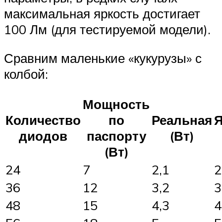
максимальная яркость достигает
100 Лм (для тестируемой модели).
Сравним маленькие «кукурузы» с
колбой:
Мощность
Количество
по
Реальная
Я
диодов
паспорту
(Вт)
(Вт)
24
7
2,1
2
36
12
3,2
3
48
15
4,3
4