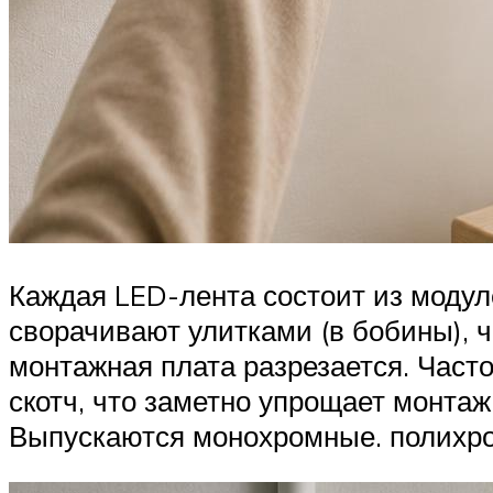
Каждая LED-лента состоит из модул
сворачивают улитками (в бобины), 
монтажная плата разрезается. Част
скотч, что заметно упрощает монта
Выпускаются монохромные. полихр