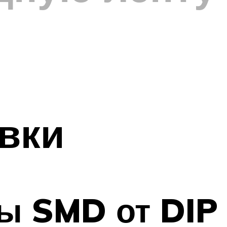
вки
ы SMD от DIP