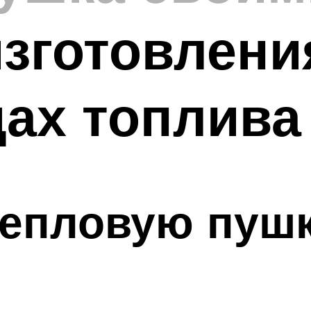
зготовлени
ах топлива
тепловую пуш