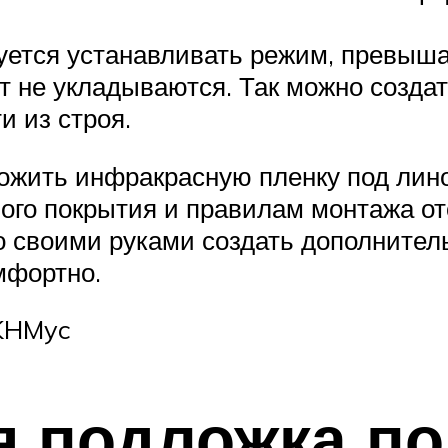
уется устанавливать режим, превыш
 не укладываются. Так можно создать
и из строя.
ожить инфракрасную пленку под лин
ого покрытия и правилам монтажа от
о своими руками создать дополнител
мфортно.
hKHMyc
 подложка по