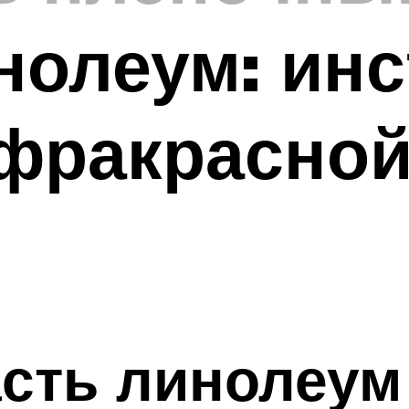
нолеум: инс
нфракрасно
сть линолеум