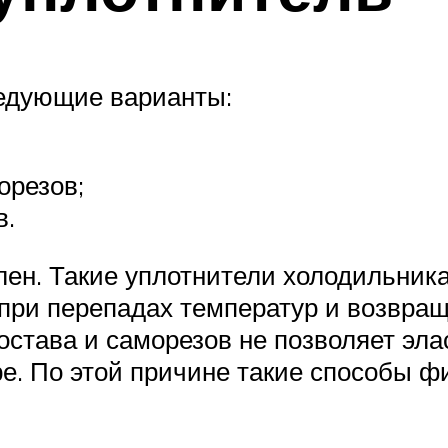
едующие варианты:
орезов;
в.
н. Такие уплотнители холодильника с
при перепадах температур и возвра
става и саморезов не позволяет эл
е. По этой причине такие способы ф