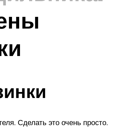
мены
ки
зинки
еля. Сделать это очень просто.