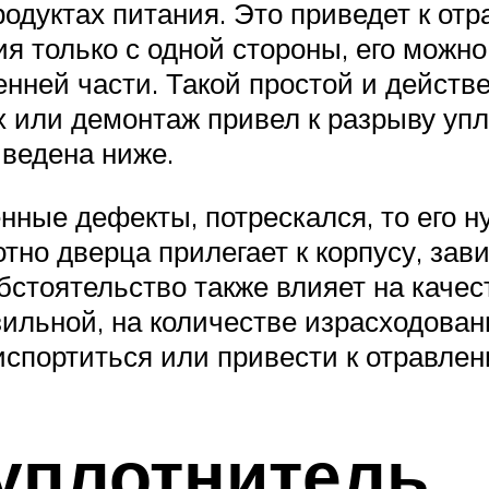
одуктах питания. Это приведет к от
 только с одной стороны, его можно
нней части. Такой простой и действ
 или демонтаж привел к разрыву упло
иведена ниже.
ные дефекты, потрескался, то его н
лотно дверца прилегает к корпусу, з
обстоятельство также влияет на качес
льной, на количестве израсходованн
 испортиться или привести к отравлен
уплотнитель