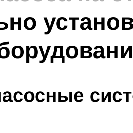
ьно устано
оборудовани
насосные сис