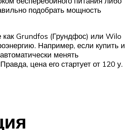
оком бесперебойного питания либо
правильно подобрать мощность
 как Grundfos (Грундфос) или Wilo
роэнергию. Например, если купить и
т автоматически менять
равда, цена его стартует от 120 у.
ция