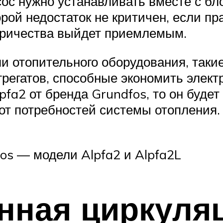
ос нужно устанавливать вместе с бл
орой недостаток не критичен, если 
ктричества выйдет приемлемым.
 отопительного оборудования, такие
регатов, способные экономить элект
fa2 от бренда Grundfos, то он буде
т потребностей системы отопления. П
fos — модели Alpfa2 и Alpfa2L
нная циркуля