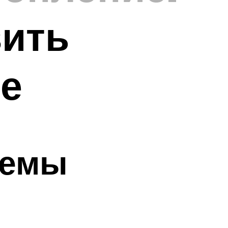
вить
е
темы