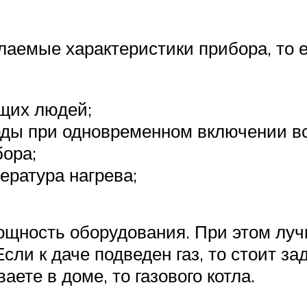
елаемые характеристики прибора, то
щих людей;
ды при одновременном включении все
бора;
ратура нагрева;
ощность оборудования. При этом лу
ли к даче подведен газ, то стоит за
аете в доме, то газового котла.