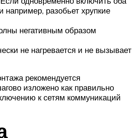
 Если одновременно включить оба
и например, разобьет хрупкие
волны негативным образом
ески не нагревается и не вызывает
онтажа рекомендуется
шагово изложено как правильно
дключению к сетям коммуникаций
а