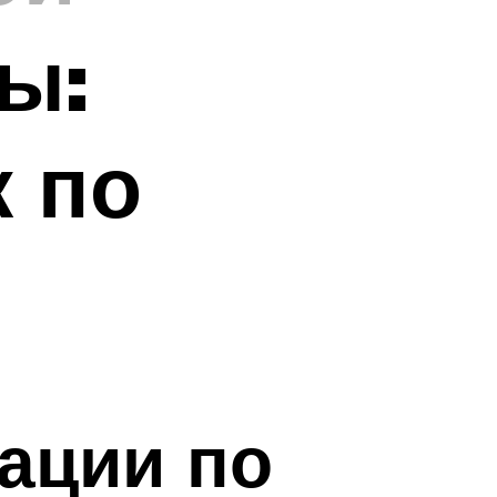
ы:
 по
ации по