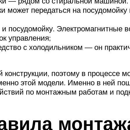
ки — рядом со стиральной машиной.
ки может передаться на посудомойку 
 и посудомойку. Электромагнитные 
ок управления;
едство с холодильником — он практич
й конструкции, поэтому в процессе м
менно этой модели. Именно в ней по
ействий по монтажным работам и по
авила монтаж