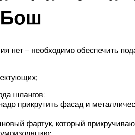
 Бош
ия нет – необходимо обеспечить под
лектующих;
ода шлангов;
надо прикрутить фасад и металличе
новый фартук, который прикручиваю
шумоизоляцию;