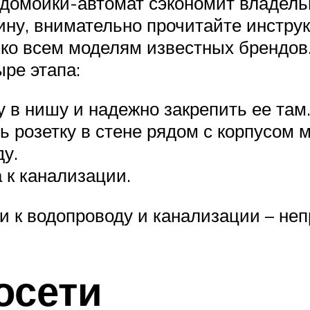
домойки-автомат сэкономит владельц
ну, внимательно прочитайте инструкц
 ко всем моделям известных брендов
ре этапа:
в нишу и надежно закрепить ее там
ь розетку в стене рядом с корпусом 
у.
 к канализации.
 к водопроводу и канализации – неп
осети