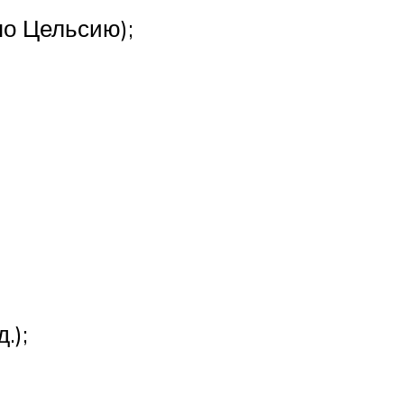
по Цельсию);
.);