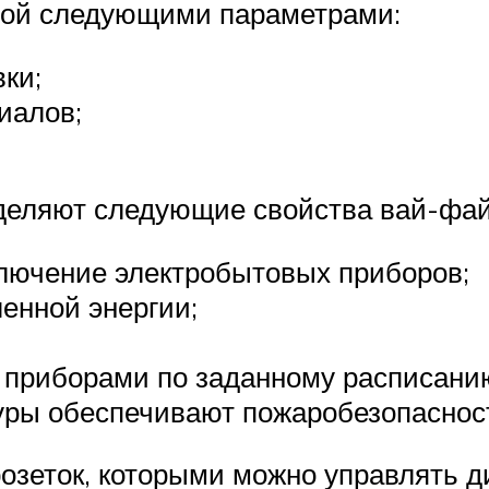
обой следующими параметрами:
ки;
иалов;
деляют следующие свойства вай-фай 
лючение электробытовых приборов;
ленной энергии;
 приборами по заданному расписани
уры обеспечивают пожаробезопасност
зеток, которыми можно управлять д