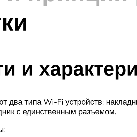
тки
и и характер
ют два типа Wi-Fi устройств: наклад
дник с единственным разъемом.
ы: