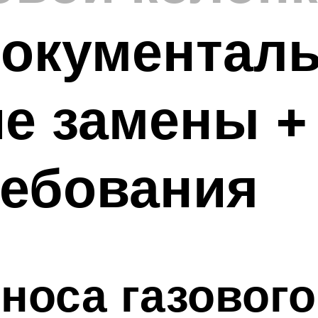
документал
е замены +
ребования
носа газового