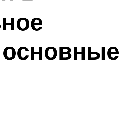
ьное
 основные