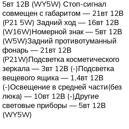
5вт 12В (WY5W) Стоп-сигнал
совмещен с габаритом — 21вт 12В
(P21 5W) Задний ход — 16вт 12В
(W16W)Номерной знак — 5вт 12В
(W5W)Задний противотуманный
фонарь — 21вт 12В
(P21W)Подсветка косметического
зеркала — 3вт 12В (-)Подсветка
вещевого ящика — 1,4вт 12В
(-)Освещение в средней части(без
люка) — 10вт 12В (-)Другие
световые приборы — 5вт 12В
(WY5W)