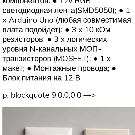
компонентов: ● 12v RGB
светодиодная лента(SMD5050); ● 1
x Arduino Uno (любая совместимая
плата подойдет); ● 3 x 10 кОм
резисторов; ● 3 x логических
уровня N-канальных МОП-
транзисторов (MOSFET); ● 1 х
макет; ● Монтажные провода; ●
Блок питания на 12 В.
p, blockquote 9,0,0,0,0 —>