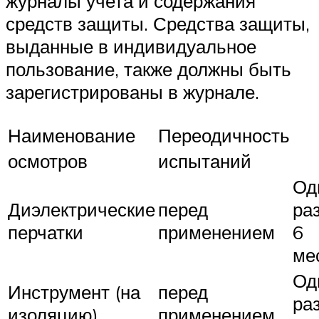
журналы учета и содержания
средств защиты. Средства защиты,
выданные в индивидуальное
пользование, также должны быть
зарегистрированы в журнале.
Наименование
Переодичность
осмотров
испытаний
Од
Диэлектрические
перед
раз
перчатки
применением
6
ме
Од
Инструмент (на
перед
раз
изоляцию)
применением