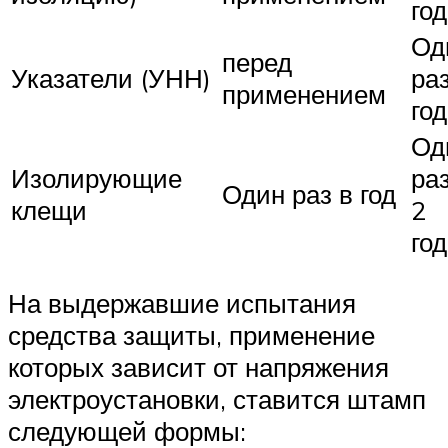
год
Од
перед
Указатели (УНН)
раз
применением
год
Од
Изолирующие
раз
Один раз в год
клещи
2
го
На выдержавшие испытания
средства защиты, применение
которых зависит от напряжения
электроустановки, ставится штамп
следующей формы: