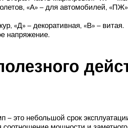
олетов, «А» – для автомобилей, «ПЖ
ур, «Д» – декоративная, «В» – витая.
е напряжение.
олезного дейс
п – это небольшой срок эксплуатаци
 соотношение мощности и заметного 