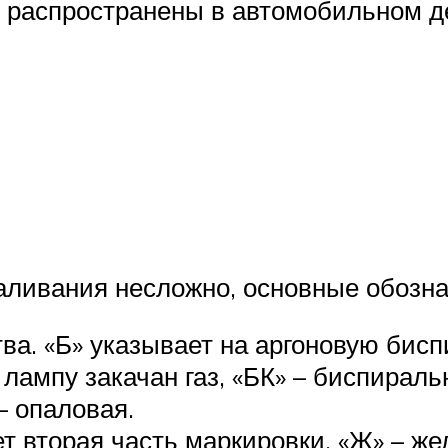
ни распространены в автомобильном д
аливания несложно, основные обозна
ва. «Б» указывает на аргоновую бисп
 в лампу закачан газ, «БК» – биспира
– опаловая.
т вторая часть маркировки. «Ж» – же