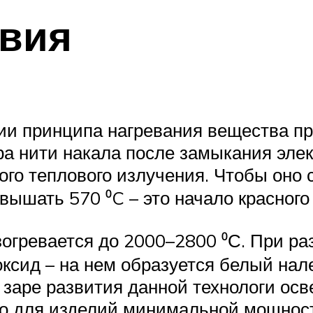
твия
ии принципа нагревания вещества при
а нити накала после замыкания элект
ого теплового излучения. Чтобы оно
ышать 570 ⁰C – это начало красного
огревается до 2000–2800 ⁰С. При ра
ксид – на нем образуется белый нале
 заре развития данной технологи ос
ько для изделий минимальной мощност