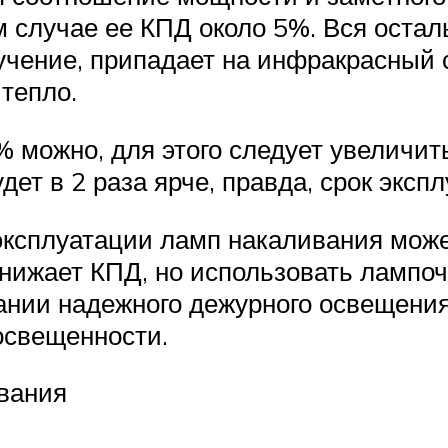
м случае ее КПД около 5%. Вся осталь
чение, припадает на инфракрасный 
тепло.
 можно, для этого следует увеличит
удет в 2 раза ярче, правда, срок экс
эксплуатации ламп накаливания может
ижает КПД, но использовать лампочк
ании надежного дежурного освещения.
освещенности.
вания