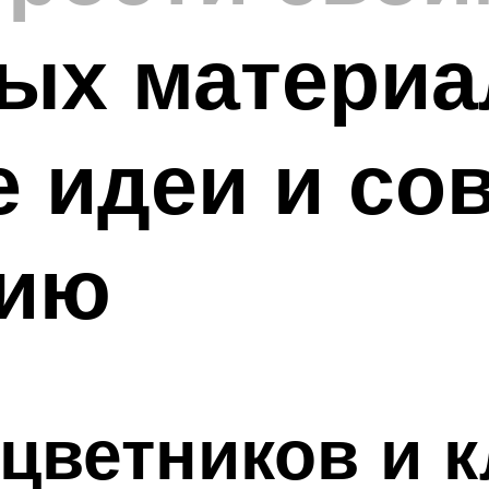
ых материа
 идеи и со
нию
цветников и 