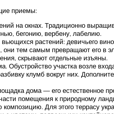
щие приемы:
ний на окнах. Традиционно выращив
нью, бегонию, вербену, лабелию.
вьющихся растений: девичьего виног
, они тем самым превращают его в э
ения, скрывают отдельные изъяны.
. Обустройство участка возле входа
азбивку клумб вокруг них. Дополнит
ощадка дома — его естественное пр
й части помещения к природному ла
ю композицию. Для этого террасу у