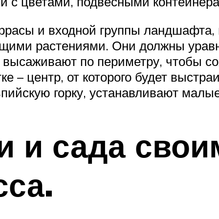
и с цветами, подвесными контейнера
ррасы и входной группы ландшафта,
щими растениями. Они должны урав
 высаживают по периметру, чтобы со
ке – центр, от которого будет выстра
ьпийскую горку, устанавливают малы
и и сада свои
сса.