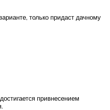
арианте, только придаст дачному
 достигается привнесением
я.