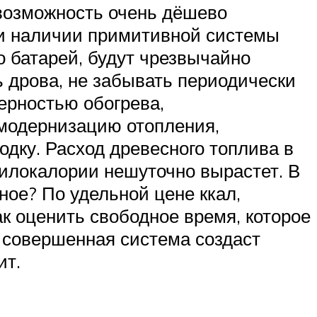
 возможность очень дёшево
ри наличии примитивной системы
 батарей, будут чрезвычайно
ь дрова, не забывать периодически
мерностью обогрева,
 модернизацию отопления,
дку. Расход древесного топлива в
килокалории нешуточно вырастет. В
ное? По удельной цене ккал,
ак оценить свободное время, которое
е совершенная система создаст
ит.