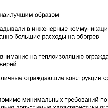
н наилучшим образом
ладывали в инженерные коммуникации
анно большие расходы на обогрев
 внимание на теплоизоляцию огражда
дверей
зличные ограждающие конструкции с
помимо минимальных требований по
льно допустимые характеристики ог