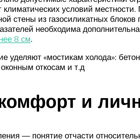
т климатических условий местности.
й стены из газосиликатных блоков п
азателей необходима дополнительна
нее 8 см
.
ие уделяют «мостикам холода»: бето
оконным откосам и т.д
 комфорт и лич
ления — понятие отчасти относительн