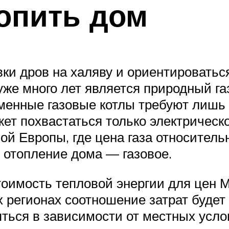
опить дом
вки дров на халяву и ориентировать
е много лет является природный газ
еменные газовые котлы требуют лишь
жет похвастаться только электрическо
ой Европы, где цена газа относител
 отопление дома — газовое.
имость тепловой энергии для цен Мо
х регионах соотношение затрат будет
яться в зависимости от местных усл