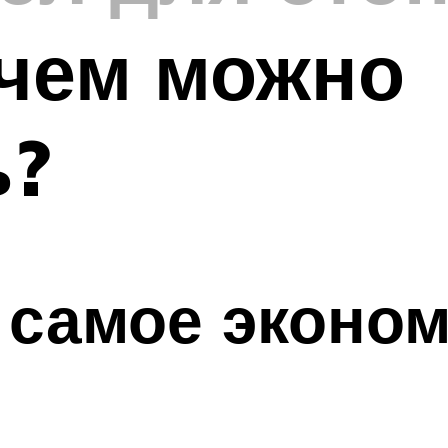
 чем можно
ь?
 самое эконо