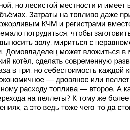
ой, но лесистой местности и имеет
объёмах. Затраты на топливо даже п
рожорливым КЧМ и регистрами вместо
емало потрудиться, чтобы заготовит
л, выносить золу, мириться с неравно
и. Домовладелец может вложиться в
ий котёл, сделать современную разво
аза в три, но себестоимость каждой 
 экономичное — дровяное или пеллет
ному расходу топлива — второе. А к
ерехода на пеллеты? К тому же боле
иях, а это ведь тоже чего-то да сто