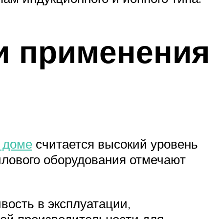
и применения
м доме
считается высокий уровень
илового оборудования отмечают
вость в эксплуатации,
ой производительности для