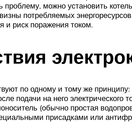
ь проблему, можно установить котел
визны потребляемых энергоресурсов,
 и риск поражения током.
твия электро
твуют по одному и тому же принципу
сле подачи на него электрического т
носитель (обычно простая водопров
пециальными присадками или антифри