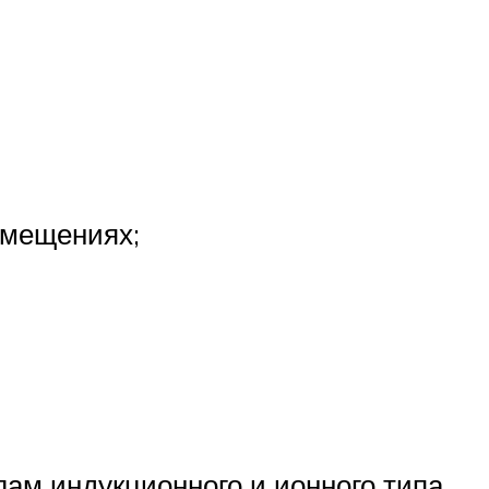
омещениях;
лам индукционного и ионного типа.