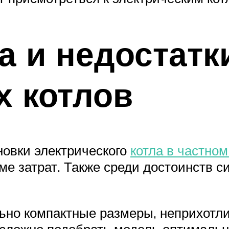
 и недостатк
х котлов
овки электрического
котла в частно
е затрат. Также среди достоинств с
ьно компактные размеры, неприхотли
сложно подобрать модель оптимальн