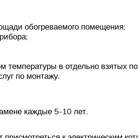
лощади обогреваемого помещения;
рибора;
м температуры в отдельно взятых п
слуг по монтажу.
амене каждые 5-10 лет.
ет присмотреться к электрическим кот