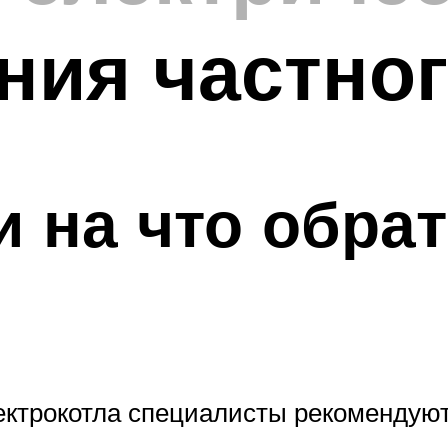
ния частно
и на что обра
ектрокотла специалисты рекомендуют