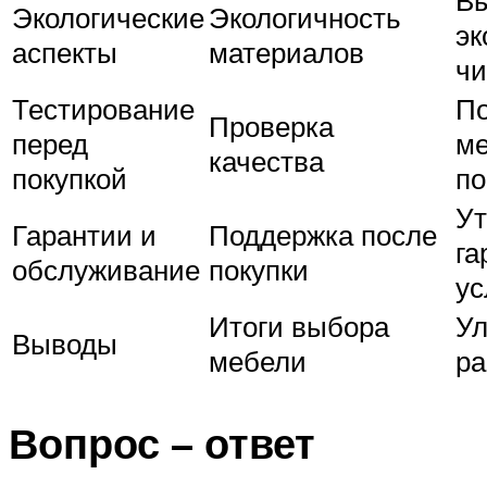
Экологические
Экологичность
эк
аспекты
материалов
чи
Тестирование
По
Проверка
перед
ме
качества
покупкой
по
Ут
Гарантии и
Поддержка после
га
обслуживание
покупки
ус
Итоги выбора
У
Выводы
мебели
ра
Вопрос – ответ