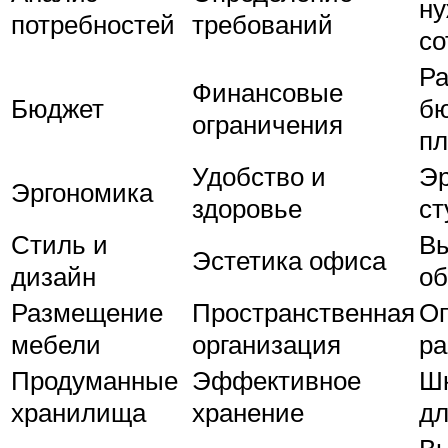
ну
потребностей
требований
со
Ра
Финансовые
Бюджет
бю
ограничения
пл
Удобство и
Э
Эргономика
здоровье
ст
Стиль и
Вы
Эстетика офиса
дизайн
о
Размещение
Пространственная
О
мебели
организация
ра
Продуманные
Эффективное
Шк
хранилища
хранение
дл
В