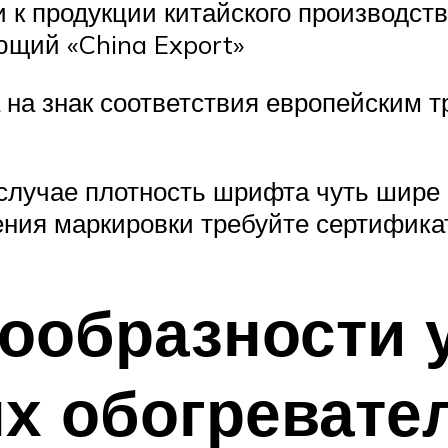
 к продукции китайского производст
ющий «China Export»
 на знак соответствия европейским 
 случае плотность шрифта чуть шире
ения маркировки требуйте сертифика
ообразности 
х обогревате