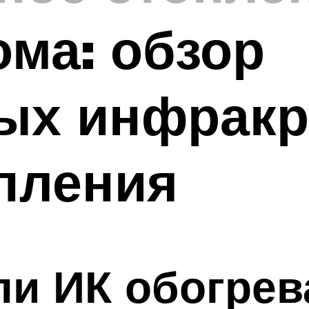
ома: обзор
ых инфрак
пления
и ИК обогрев