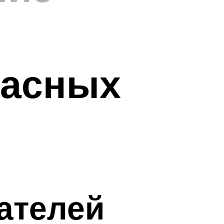
расных
ателей