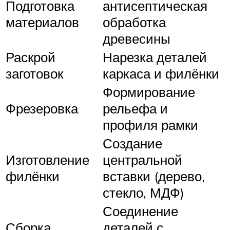
Подготовка
антисептическая
материалов
обработка
древесины
Раскрой
Нарезка деталей
заготовок
каркаса и филёнки
Формирование
Фрезеровка
рельефа и
профиля рамки
Создание
Изготовление
центральной
филёнки
вставки (дерево,
стекло, МДФ)
Соединение
Сборка
деталей с