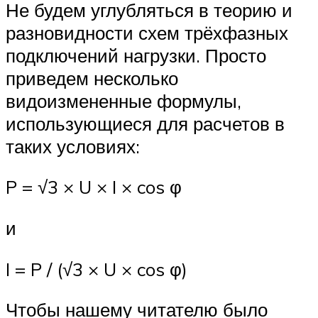
Не будем углубляться в теорию и
разновидности схем трёхфазных
подключений нагрузки. Просто
приведем несколько
видоизмененные формулы,
использующиеся для расчетов в
таких условиях:
P = √3 × U × I × cos φ
и
I = P / (√3 × U × cos φ)
Чтобы нашему читателю было