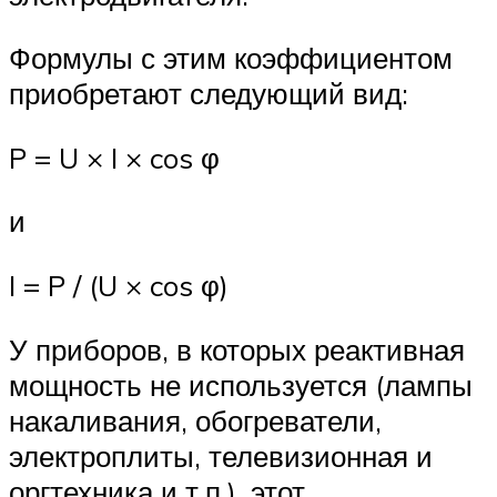
Формулы с этим коэффициентом
приобретают следующий вид:
P = U × I × cos φ
и
I = P / (U × cos φ)
У приборов, в которых реактивная
мощность не используется (лампы
накаливания, обогреватели,
электроплиты, телевизионная и
оргтехника и т.п.), этот