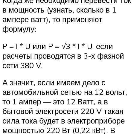
Когда же необходимо перевести ток
в мощность (узнать, сколько в 1
ампере ватт), то применяют
формулу:
P = I * U или P = √3 * I * U, если
расчеты проводятся в 3-х фазной
сети 380 V.
А значит, если имеем дело с
автомобильной сетью на 12 вольт,
то 1 ампер — это 12 Ватт, а в
бытовой электросети 220 V такая
сила тока будет в электроприборе
мощностью 220 Вт (0,22 кВт). В