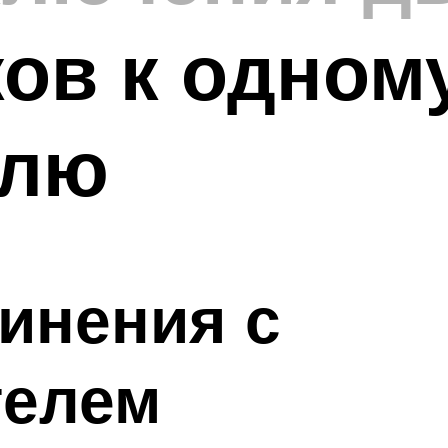
ов к одном
елю
инения с
телем