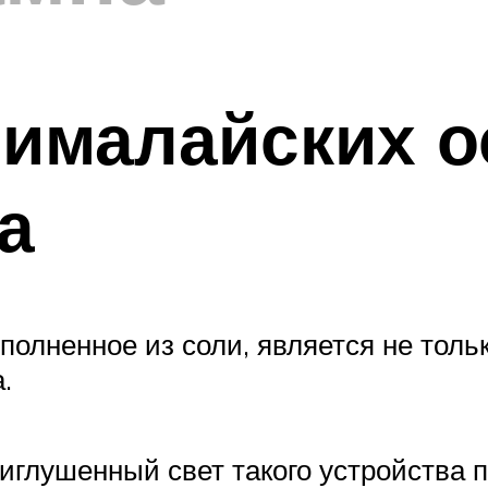
ималайских о
а
полненное из соли, является не толь
.
глушенный свет такого устройства 