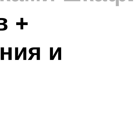
в +
ния и