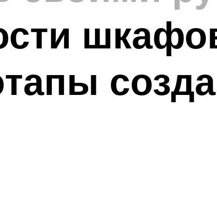
ости шкафо
тапы созда