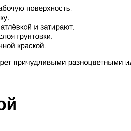
бочую поверхность.
ку.
тлёвкой и затирают.
лоя грунтовки.
ной краской.
рет причудливыми разноцветными и
ой