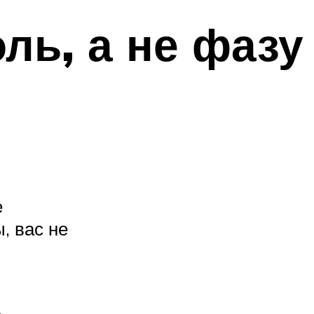
ль, а не фазу
е
, вас не
е