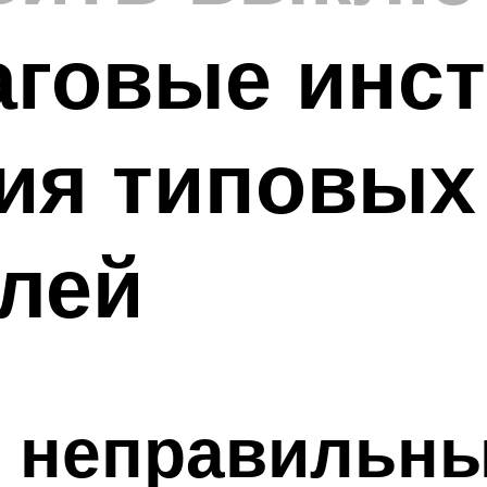
аговые инс
ия типовых
лей
 неправильны