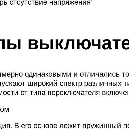
рь отсутствие напряжения”
пы выключат
имерно одинаковыми и отличались т
ускают широкий спектр различных т
мости от типа переключателя включе
чом
ция. В его основе лежит пружинный 