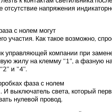
те отсутствие напряжения индикаторн
фаза с нолем могут
о участия. Как такое возможно, спр
ик управляющей компании при замене
вую жилу на клемму “1”, а фазную н
2” и “4”.
коробках фаза с нолем
 И выключатель света, который пер
вать нулевой провод.