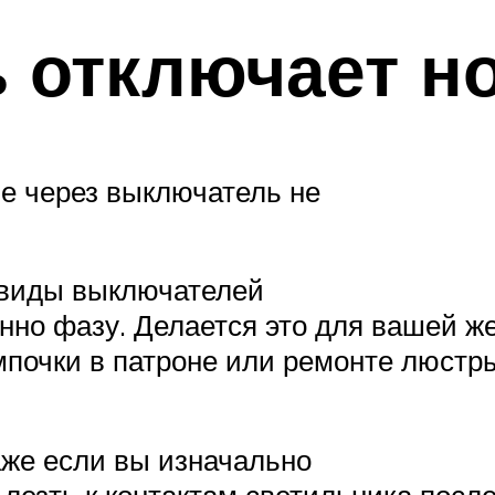
отключает но
е через выключатель не
 виды выключателей
нно фазу. Делается это для вашей ж
мпочки в патроне или ремонте люстры
аже если вы изначально
лезть к контактам светильника посл