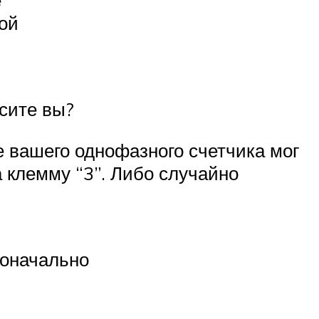
ой
осите вы?
 вашего однофазного счетчика мог
а клемму “3”. Либо случайно
воначально