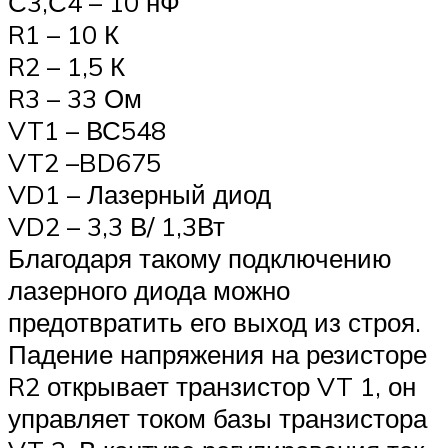
С3,С4 – 10 нФ
R1 – 10 К
R2 – 1,5 К
R3 – 33 Ом
VT1 – ВС548
VT2 –BD675
VD1 – Лазерный диод
VD2 – 3,3 В/ 1,3Вт
Благодаря такому подключению
лазерного диода можно
предотвратить его выход из строя.
Падение напряжения на резисторе
R2 открывает транзистор VT 1, он
управляет током базы транзистора