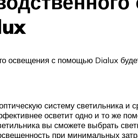
водственного
lux
го освещения с помощью Dialux буд
птическую систему светильника и ср
ффективнее осветит одно и то же по
ветильника вы сможете выбрать свет
освещенность при минимальных затра