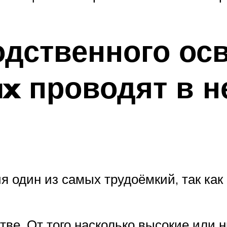
одственного ос
x проводят в н
я один из самых трудоёмкий, так как
ве. От того насколько высокие или 