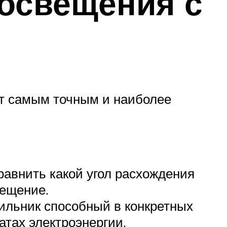
 освещения с
ет самым точным и наиболее
авнить какой угол расхождения
мещение.
ильник способный в конкретных
тах электроэнергии.