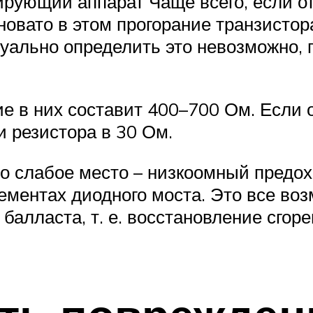
рующий аппарат Чаще всего, если о
новато в этом прогорание транзистор
уально определить это невозможно, 
е в них составит 400–700 Ом. Если о
и резистора в 30 Ом.
но слабое место – низкоомный предох
ементах диодного моста. Это все во
 балласта, т. е. восстановление сгор