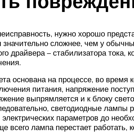
ть поврежден
еисправность, нужно хорошо предста
я значительно сложнее, чем у обычн
ого драйвера – стабилизатора тока, к
чения.
та основана на процессе, во время к
ключения питания, напряжение поступ
яжение выпрямляется и к блоку свето
едовательно, светодиодные лампы р
 электрических параметров до необ
е всего лампа перестает работать, 