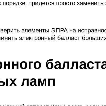
в порядке, придется просто заменит
роверить элементы ЭПРА на исправно
чинить электронный балласт больших
онного балласт
ых ламп