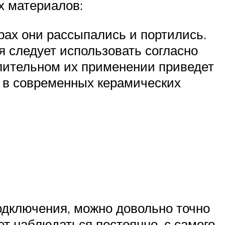
х материалов:
рах они рассыпались и портились.
 следует использовать согласно
лительном их применении приведет
е в современных керамических
подключения, можно довольно точно
т наблюдаться постоянно, с самого