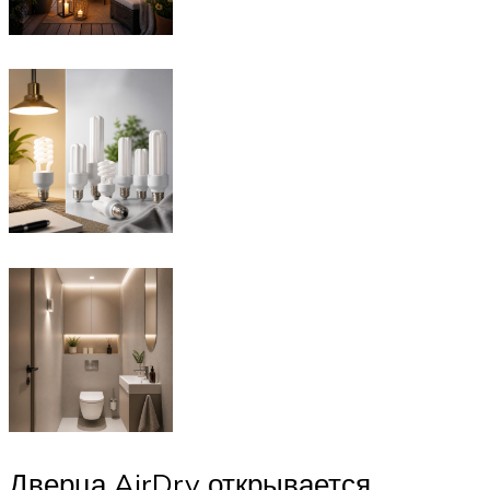
Дверца AirDry открывается