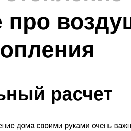
е про возд
топления
ьный расчет
ение дома своими руками очень важн