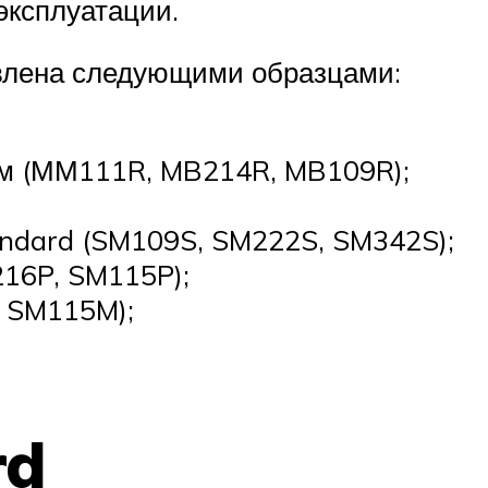
эксплуатации.
авлена следующими образцами:
м (ММ111R, MB214R, MB109R);
andard (SM109S, SM222S, SM342S);
16P, SM115P);
 SM115M);
rd