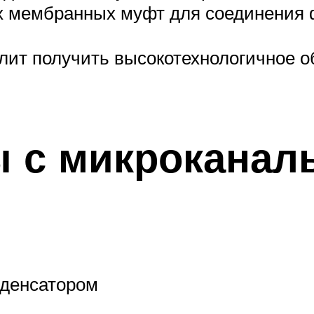
 мембранных муфт для соединения 
олит получить высокотехнологичное 
ы с микрокана
м
денсатором