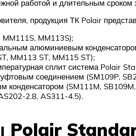
жной работой и длительным сроком 
вителя, продукция ТК Polair предст
 MM111S, MM113S);
нальным алюминиевым конденсаторо
T, MM113 ST, MM115 ST);
пературная сплит система Polair St
 муфтовым соединением (SМ109P, SB2
ым конденсатором (SM111M, SB109M,
AS202-2.8, AS311-4.5).
 Polair Standa