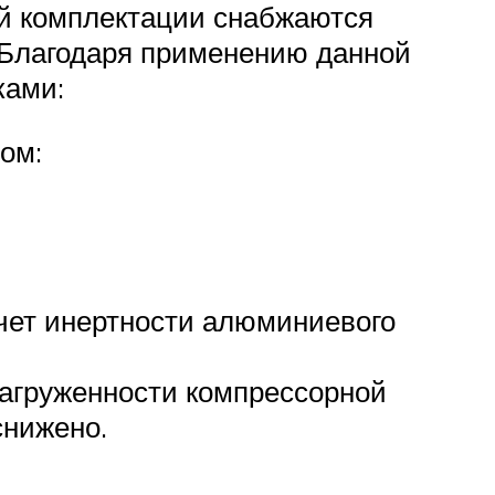
ой комплектации снабжаются
 Благодаря применению данной
ками:
ом:
счет инертности алюминиевого
загруженности компрессорной
снижено.