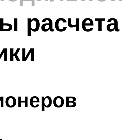
ы расчета
ики
ионеров