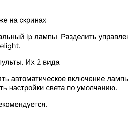
е на скринах
альный ip лампы. Разделить управлен
light.
пульты. Их 2 вида
ть автоматическое включение лампы 
ать настройки света по умолчанию.
екомендуется.