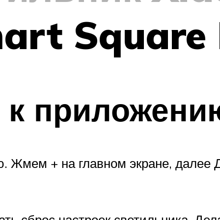
mart Square
к приложению
. Жмем + на главном экране, далее 
елать сброс настроек светильника. Д