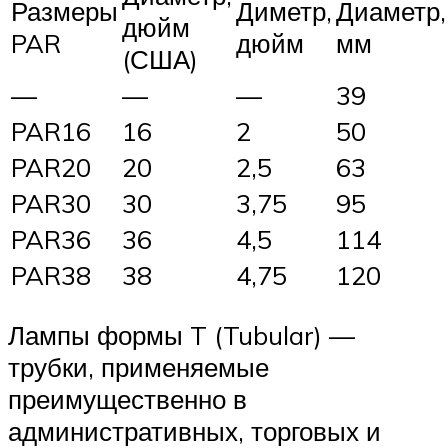
Размеры
Диметр,
Диаметр,
дюйм
PAR
дюйм
мм
(США)
—
—
—
39
PAR16
16
2
50
PAR20
20
2,5
63
PAR30
30
3,75
95
PAR36
36
4,5
114
PAR38
38
4,75
120
Лампы формы T (Tubular) —
трубки, применяемые
преимущественно в
административных, торговых и