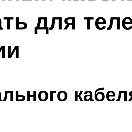
ть для тел
ии
льного кабел