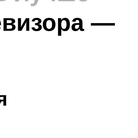
евизора —
я