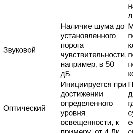
н
л
Наличие шума до
М
установленного
п
порога
к
Звуковой
чувствительности,
п
например, в 50
п
дБ.
к
Инициируется при
П
достижении
д
определенного
г
Оптический
уровня
с
освещенности, к
е
примеру, от 4 Лк.
с