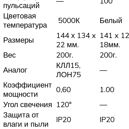
—
100
пульсаций
Цветовая
5000К
Белый
температура
144 х 134 x
141 x 12
Размеры
22 мм.
18мм.
Вес
200г.
200г.
КЛЛ15,
Аналог
—
ЛОН75
Коэффициент
0,60
1.00
мощности
Угол свечения
120°
—
Защита от
IP20
IP20
влаги и пыли