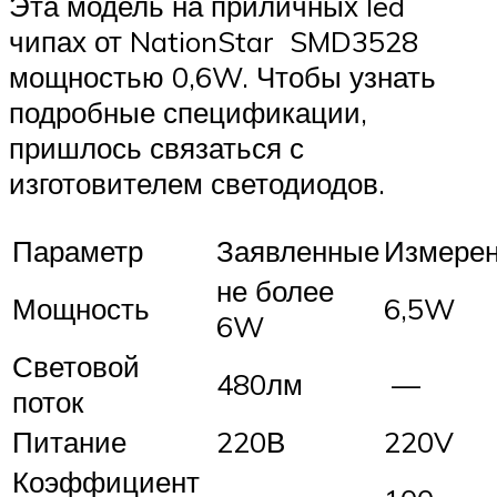
Эта модель на приличных led
чипах от NationStar SMD3528
мощностью 0,6W. Чтобы узнать
подробные спецификации,
пришлось связаться с
изготовителем светодиодов.
Параметр
Заявленные
Измере
не более
Мощность
6,5W
6W
Световой
480лм
—
поток
Питание
220В
220V
Коэффициент