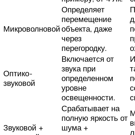
Определяет
П
перемещение
д
Микроволновой
объекта, даже
п
через
п
перегородку.
о
Включается от
И
звука при
т
Оптико-
определенном
п
звуковой
уровне
с
освещенности.
с
Срабатывает на
М
полную яркость от
в
Звуковой +
шума +
л