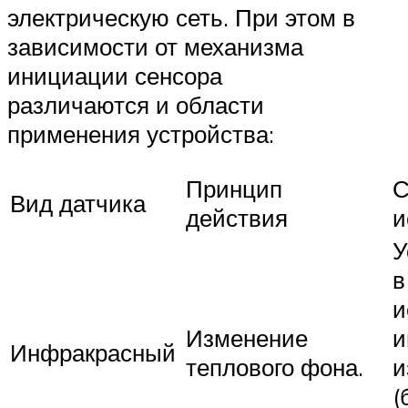
электрическую сеть. При этом в
зависимости от механизма
инициации сенсора
различаются и области
применения устройства:
Принцип
С
Вид датчика
действия
и
У
в
и
Изменение
и
Инфракрасный
теплового фона.
и
(