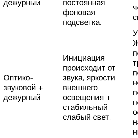
дежурный
постоянная
ч
фоновая
с
подсветка.
У
Ж
п
Инициация
т
происходит от
п
Оптико-
звука, яркости
н
звуковой +
внешнего
п
дежурный
освещения +
п
стабильный
о
слабый свет.
н
н