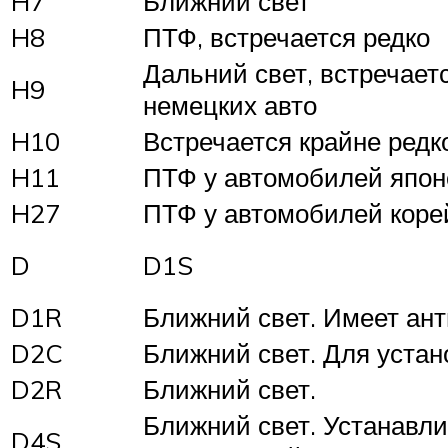
H7
Ближний свет
H8
ПТФ, встречается редко
Дальний свет, встречает
H9
немецких авто
H10
Встречается крайне редк
H11
ПТФ у автомобилей япон
H27
ПТФ у автомобилей коре
D
D1S
D1R
Ближний свет. Имеет ан
D2C
Ближний свет. Для устан
D2R
Ближний свет.
Ближний свет. Устанавл
D4S