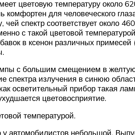
меет цветовую температуру около 62
нь комфортен для человеческого гла
у, чей спектр соответствует около 4
енно с такой цветовой температурой
бавок в ксенон различных примесей (
ы.
ампы с большим смещением в желтую 
е спектра излучения в синюю област
как осветительный прибор такая лам
ухудшается цветовосприятие.
етовой температурой.
р у автомобилистов небольшой. Выпу