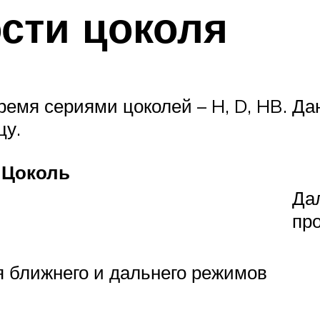
сти цоколя
емя сериями цоколей – H, D, HB. Да
цу.
Цоколь
Да
пр
 ближнего и дальнего режимов