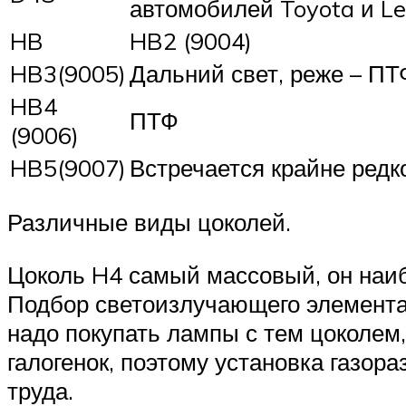
автомобилей Toyota и Le
HB
HB2 (9004)
HB3(9005)
Дальний свет, реже – ПТ
HB4
ПТФ
(9006)
HB5(9007)
Встречается крайне редк
Различные виды цоколей.
Цоколь H4 самый массовый, он наи
Подбор светоизлучающего элемента п
надо покупать лампы с тем цоколем,
галогенок, поэтому установка газо
труда.