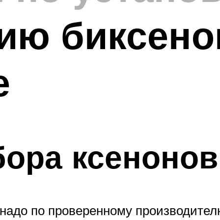
ию биксено
е
бора ксеноно
 надо по проверенному производите