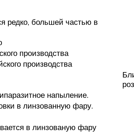
ся редко, большей частью в
о
ского производства
йского производства
Бл
роз
типаразитное напыление.
овки в линзованную фару.
ивается в линзованую фару