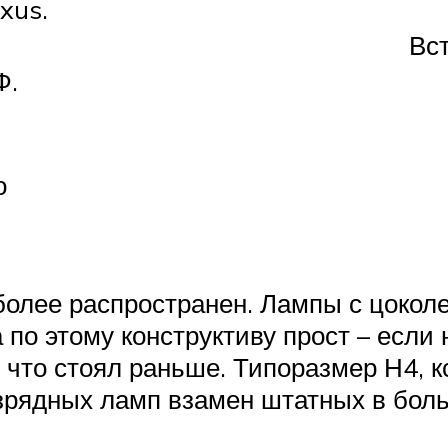
xus.
Вст
Ф.
о
более распространен. Лампы с цокол
о этому конструктиву прост – если 
 что стоял раньше. Типоразмер Н4, к
разрядных ламп взамен штатных в бол