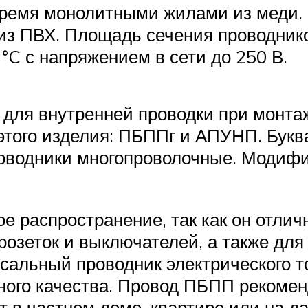
 тремя монолитными жилами из меди
з ПВХ. Площадь сечения проводников
 °C с напряжением в сети до 250 В.
 для внутренней проводки при монта
ого изделия: ПБППг и АПУНП. Буква «
роводники многопроволочные. Модифи
 распространение, так как он отлич
розеток и выключателей, а также для
сальный проводник электрического т
чного качества. Провод ПБПП рекоме
 в частном доме, квартире или на да