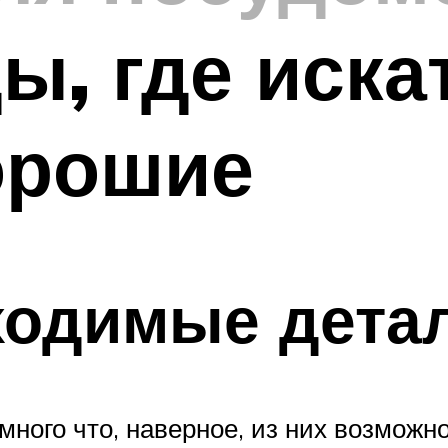
ы, где искат
орошие
ходимые дета
много что, наверное, из них возможн