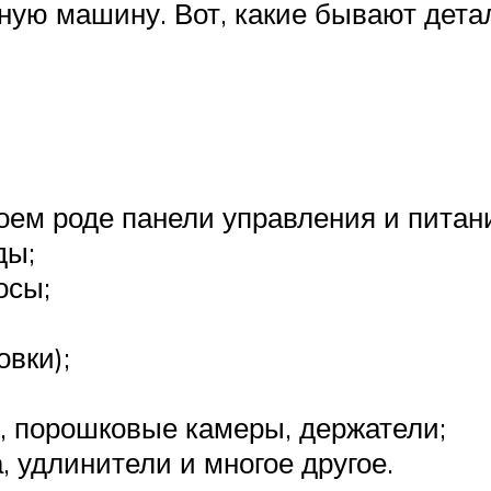
ную машину. Вот, какие бывают дета
ем роде панели управления и питан
ды;
осы;
вки);
, порошковые камеры, держатели;
, удлинители и многое другое.