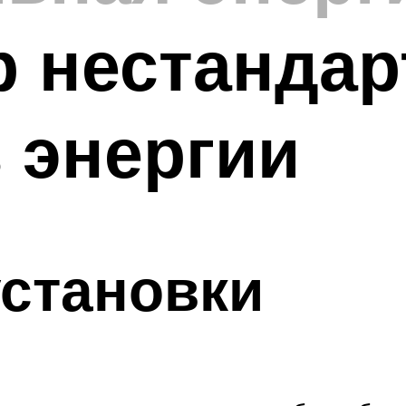
р нестанда
 энергии
становки