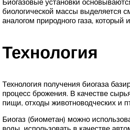
Биогазовые установки основываются
биологической массы выделяется сме
аналогом природного газа, который 
Технология
Технология получения биогаза бази
процесс брожения. В качестве сырь
пищи, отходы животноводческих и пт
Биогаз (биометан) можно использова
воды, использовать в качестве авто