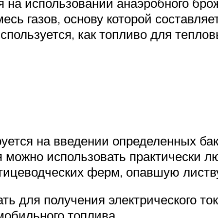
 на использовании анаэробного брож
сь газов, основу которой составляет
используется, как топливо для теплов
руется на введении определенных ба
я можно использовать практически л
ицеводческих ферм, опавшую листву, 
ть для получения электрического то
мобильного топлива.