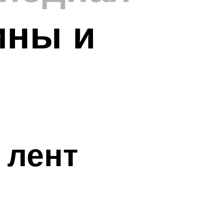
ины и
 лент