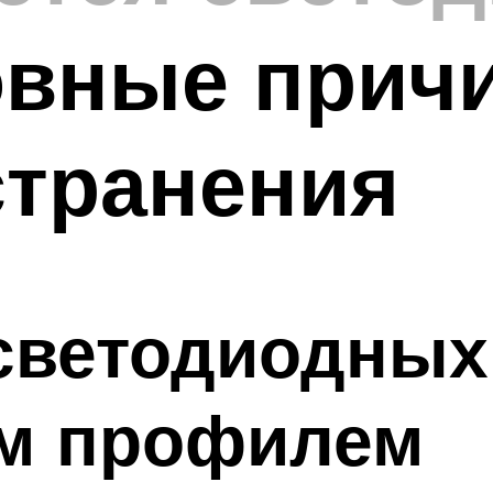
овные прич
странения
светодиодных
м профилем