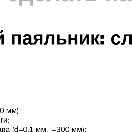
 паяльник: с
0 мм);
ги;
ва (d=0,1 мм, l=300 мм);