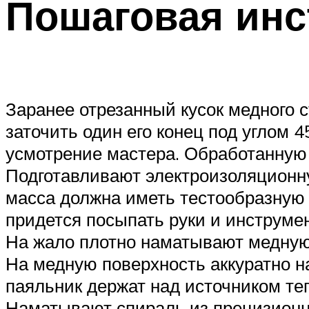
Пошаговая инс
Заранее отрезанный кусок медного 
заточить один его конец под углом 
усмотрение мастера. Обработанную
Подготавливают электроизоляционн
масса должна иметь тестообразную 
придется посыпать руки и инструме
На жало плотно наматывают медную 
На медную поверхность аккуратно н
паяльник держат над источником те
Наматывают спираль из прецизионно