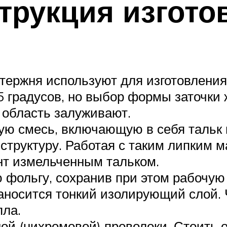
трукция изгото
стержня используют для изготовления
45 градусов, но выбор формы заточки
 область залуживают.
ую смесь, включающую в себя тальк 
структуру. Работая с таким липким 
нт измельченным тальком.
фольгу, сохранив при этом рабочую 
аносится тонкий изолирующий слой.
пла.
й (нихромовой) проволоки. Стоить о