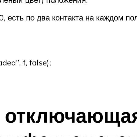
, есть по два контакта на каждом по
d”, f, false);
 отключающа