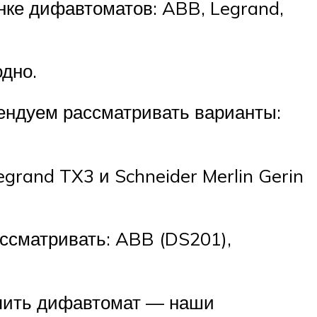
нке дифавтоматов: ABB, Legrand,
одно.
ендуем рассматривать варианты:
grand TX3 и Schneider Merlin Gerin
ассматривать: ABB (DS201),
купить дифавтомат — наши