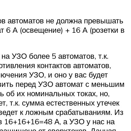
ов автоматов не должна превышать
 6 А (освещение) + 16 А (розетки в
на УЗО более 5 автоматов, т.к.
отивления контактов автоматов,
лючения УЗО, и оно у вас будет
овить перед УЗО автомат с меньшим
 об их номинальных токах, но,
т, т.к. сумма естественных утечек
риведет к ложным срабатываниям. Из
 16+16+16=48 А, а УЗО у нас на
с защищено от сверхтоков. Данная