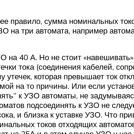
ее правило, сумма номинальных ток
О на три автомата, например автомат
 на 40 А. Но не стоит «навешивать» 
чки тока (соединения кабелей, сопр
мму утечек, которая превышает ток отк
мой на то причины. Или если устан
ять” к УЗО автоматы, не задумываясь
томатов подсоединять к УЗО не следуе
сока, и близка к уставке УЗО. Что п
инальных токов отходящих автоматов
мат на 25А и в этом случае УЗО у на