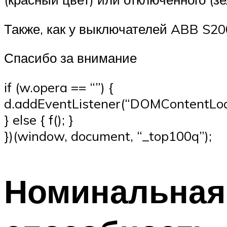
Также, как у выключателей ABB S200
Спасибо за внимание
if (w.opera == “”) {
d.addEventListener(“DOMContentLoade
} else { f(); }
})(window, document, “_top100q”);
Номинальная