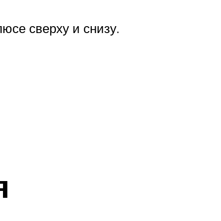
люсе сверху и снизу.
я