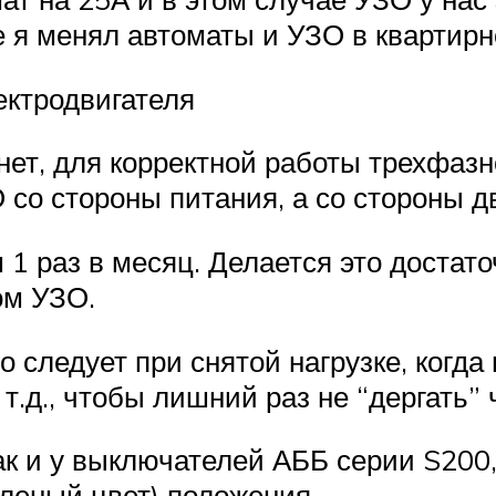
е я менял автоматы и УЗО в квартир
ектродвигателя
 нет, для корректной работы трехфаз
о стороны питания, а со стороны дв
 1 раз в месяц. Делается это достато
ом УЗО.
о следует при снятой нагрузке, когд
.д., чтобы лишний раз не “дергать”
ак и у выключателей АББ серии S200
еленый цвет) положения.