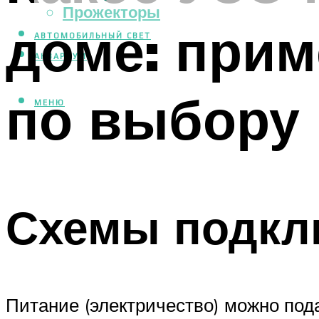
Прожекторы
доме: прим
АВТОМОБИЛЬНЫЙ СВЕТ
АКВАРИУМ
по выбору
МЕНЮ
Схемы подкл
Питание (электричество) можно пода