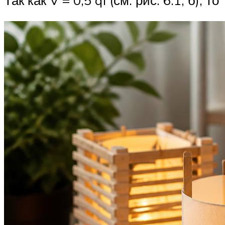
Так как V = 0,5 ql (см. рис. 6.1, б), то