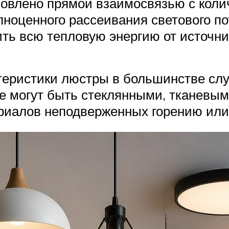
овлено прямой взаимосвязью с колич
оценного рассеивания светового пот
ь всю тепловую энергию от источник
еристики люстры в большинстве слу
е могут быть стеклянными, тканевым
риалов неподверженных горению или