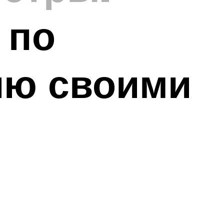
 по
ию своими