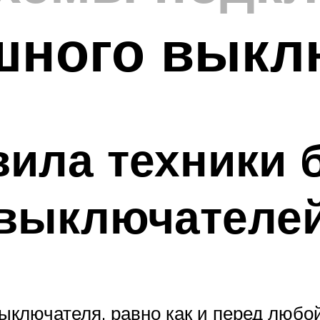
шного выкл
ила техники 
 выключателе
ключателя, равно как и перед любой