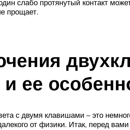
 один слабо протянутый контакт може
не прощает.
ючения двухк
и ее особенн
та с двумя клавишами – это немного
алекого от физики. Итак, перед вами