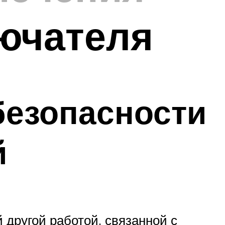
ючателя
безопасности
й
 другой работой, связанной с