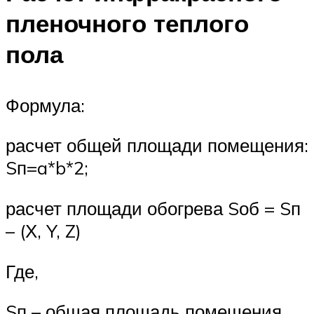
пленочного теплого
пола
Формула:
расчет общей площади помещения:
Sп=a*b*2;
расчет площади обогрева Sоб = Sп
– (Х, Y, Z)
Где,
Sп – общая площадь помещения