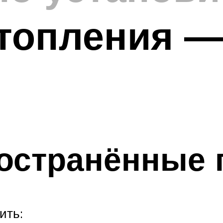
топления —
остранённые 
ить: