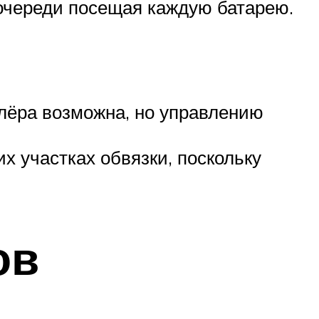
о очереди посещая каждую батарею.
лёра возможна, но управлению
х участках обвязки, поскольку
ов