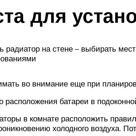
та для устан
ь радиатор на стене – выбирать мес
бованиями
инимать во внимание еще при планир
о расположения батареи в подоконн
аторы в комнате расположить правиль
оникновению холодного воздуха. По