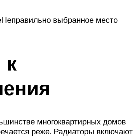
иеНеправильно выбранное место
 к
ления
льшинстве многоквартирных домов
речается реже. Радиаторы включают