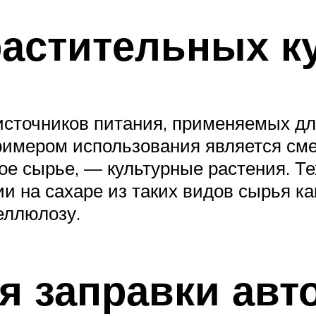
растительных к
источников питания, применяемых д
имером использования является сме
ое сырье, — культурные растения. Т
 на сахаре из таких видов сырья как 
еллюлозу.
я заправки авт