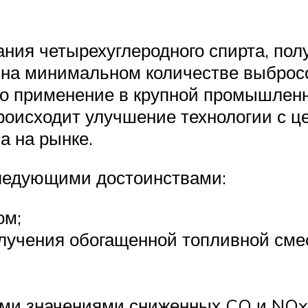
ния четырехуглеродного спирта, по
 на минимальном количестве выброс
о применение в крупной промышленн
происходит улучшение технологии с 
а на рынке.
следующими достоинствами:
ом;
лучения обогащенной топливной сме
ми значениями сниженных CO и NOx