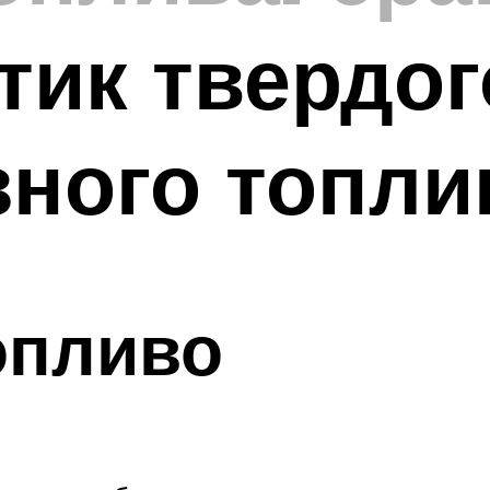
тик твердог
зного топли
опливо