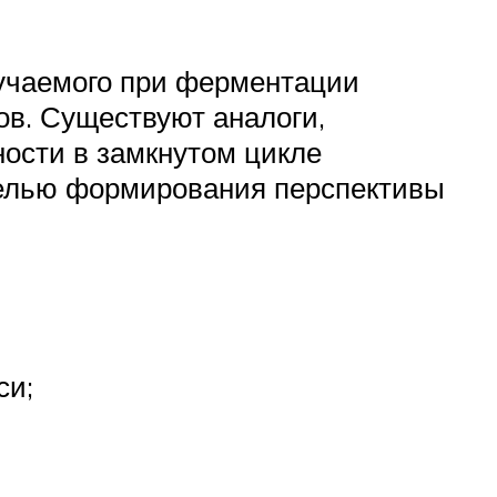
лучаемого при ферментации
ов. Существуют аналоги,
ости в замкнутом цикле
целью формирования перспективы
си;
.